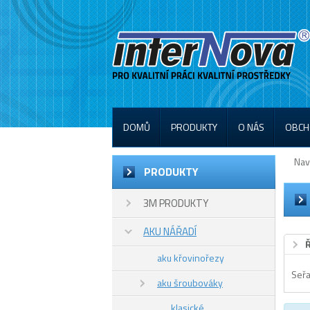
DOMŮ
PRODUKTY
O NÁS
OBCH
Nav
PRODUKTY
3M PRODUKTY
AKU NÁŘADÍ
aku křovinořezy
Seřa
aku šroubováky
klasické