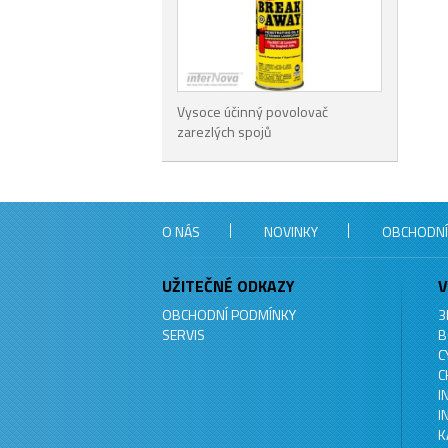
Vysoce účinný povolovač
zarezlých spojů
O NÁS
NOVINKY
OBCHODNÍ
UŽITEČNÉ ODKAZY
V
OBCHODNÍ PODMÍNKY
3
SERVIS
B
C
C
I
I
K