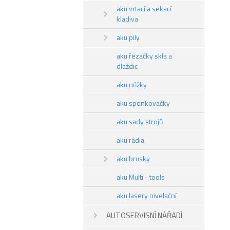
aku vrtací a sekací
kladiva
aku pily
aku řezačky skla a
dlaždic
aku nůžky
aku sponkovačky
aku sady strojů
aku rádia
aku brusky
aku Multi - tools
aku lasery nivelační
AUTOSERVISNÍ NÁŘADÍ