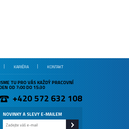
KARIÉRA
KONTAKT
JSME TU PRO VÁS KAŽDÝ PRACOVNÍ
DEN OD 7:00 DO 15:30
+420 572 632 108
NOVINKY A SLEVY E-MAILEM