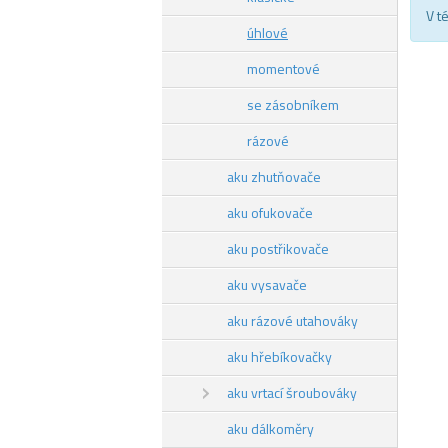
V t
úhlové
momentové
se zásobníkem
rázové
aku zhutňovače
aku ofukovače
aku postřikovače
aku vysavače
aku rázové utahováky
aku hřebíkovačky
aku vrtací šroubováky
aku dálkoměry