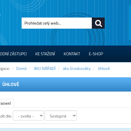
ODNÍ ZÁSTUPCI
KE STAŽENÍ
KONTAKT
E-SHOP
igace:
Domů
AKU NÁŘADÍ
aku šroubováky
úhlové
ÚHLOVÉ
Řazení
dit dle: