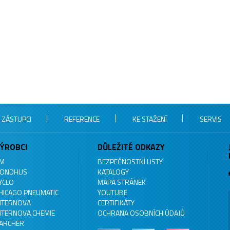
 ZÁSTUPCI
REFERENCE
KE STAŽENÍ
SERVIS
ÝROBCI
DŮLEŽITÉ ODKAZY
M
BEZPEČNOSTNÍ LISTY
ONDHUS
KATALOGY
YCLO
MAPA STRÁNEK
HICAGO PNEUMATIC
YOUTUBE
NTERNOVA
CERTIFIKÁTY
NTERNOVA CHEMIE
OCHRANA OSOBNÍCH ÚDAJŮ
ARCHER