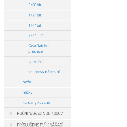
3/8" bit
1/2" bit
1/4" bit
3/4" + 1"
GearRatchet-
průchozí
speciální
soupravy nástavců
nože
nůžky
kardany kované
RUČNÍ NÁŘADÍ VDE 1000V
PŘÍSLUŠENSTVÍ K NÁŘADÍ