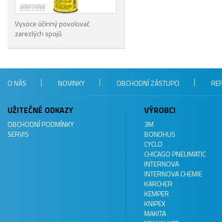
Vysoce účinný povolovač
zarezlých spojů
O NÁS
NOVINKY
OBCHODNÍ ZÁSTUPCI
RE
UŽITEČNÉ ODKAZY
VÝROBCI
OBCHODNÍ PODMÍNKY
3M
SERVIS
BONDHUS
CYCLO
CHICAGO PNEUMATIC
INTERNOVA
INTERNOVA CHEMIE
KARCHER
KEMPER
KNIPEX
MAKITA