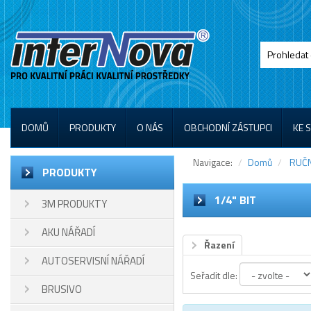
DOMŮ
PRODUKTY
O NÁS
OBCHODNÍ ZÁSTUPCI
KE 
Navigace:
Domů
RUČN
PRODUKTY
1/4" BIT
3M PRODUKTY
AKU NÁŘADÍ
Řazení
AUTOSERVISNÍ NÁŘADÍ
Seřadit dle:
BRUSIVO