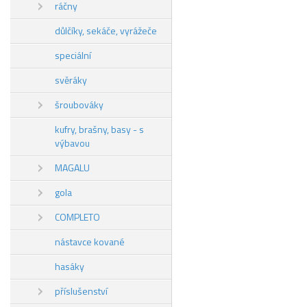
ráčny
důlčíky, sekáče, vyrážeče
speciální
svěráky
šroubováky
kufry, brašny, basy - s
výbavou
MAGALU
gola
COMPLETO
nástavce kované
hasáky
příslušenství