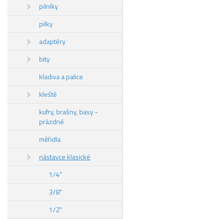
pilníky
pilky
adaptéry
bity
kladiva a palice
kleště
kufry, brašny, basy -
prázdné
měřidla
nástavce klasické
1/4"
3/8"
1/2"