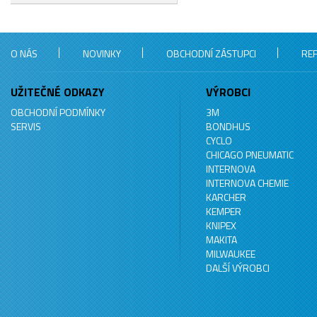
O NÁS
NOVINKY
OBCHODNÍ ZÁSTUPCI
RE
UŽITEČNÉ ODKAZY
VÝROBCI
OBCHODNÍ PODMÍNKY
3M
SERVIS
BONDHUS
CYCLO
CHICAGO PNEUMATIC
INTERNOVA
INTERNOVA CHEMIE
KARCHER
KEMPER
KNIPEX
MAKITA
MILWAUKEE
DALŠÍ VÝROBCI