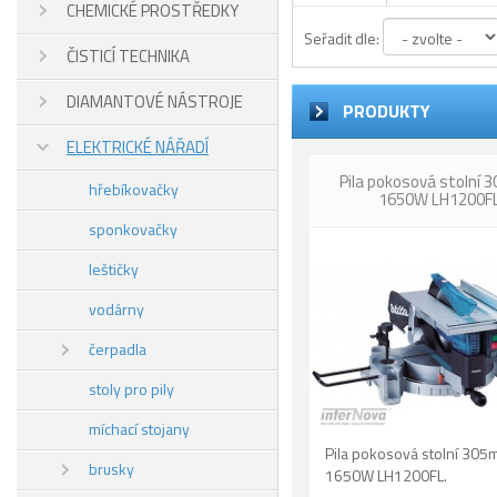
CHEMICKÉ PROSTŘEDKY
Seřadit dle:
ČISTICÍ TECHNIKA
DIAMANTOVÉ NÁSTROJE
PRODUKTY
ELEKTRICKÉ NÁŘADÍ
Pila pokosová stolní
hřebíkovačky
1650W LH1200F
sponkovačky
leštičky
vodárny
čerpadla
stoly pro pily
míchací stojany
Pila pokosová stolní 30
brusky
1650W LH1200FL.