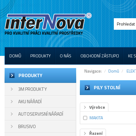
DOMŮ
PRODUKTY
O NÁS
OBCHODNÍ ZÁSTUPCI
KE 
Navigace:
Domů
ELEK
PRODUKTY
PILY STOLNÍ
3M PRODUKTY
AKU NÁŘADÍ
Výrobce
AUTOSERVISNÍ NÁŘADÍ
MAKITA
BRUSIVO
Řazení