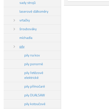
sady strojů
laserové dálkoměry
vrtačky
šroubováky
míchadla
pily
pily na kov
pily ponorné
pily řetězové
elektrické
pily přímočaré
pily DUALSAW
pily kotoučové