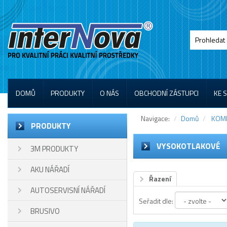
DOMŮ
PRODUKTY
O NÁS
OBCHODNÍ ZÁSTUPCI
KE 
Navigace:
Domů
KOM
PRODUKTY
VYSOKOTLAKOVÉ
3M PRODUKTY
AKU NÁŘADÍ
Řazení
AUTOSERVISNÍ NÁŘADÍ
Seřadit dle:
BRUSIVO