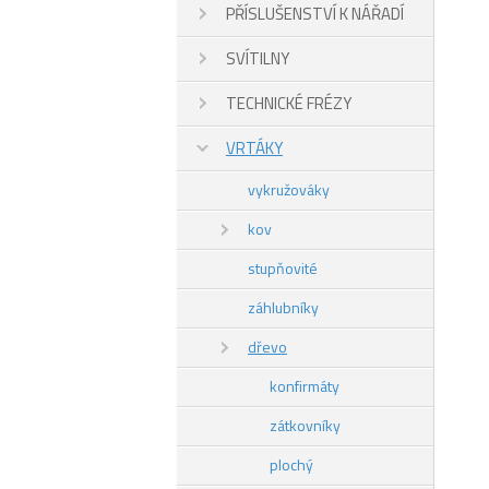
PŘÍSLUŠENSTVÍ K NÁŘADÍ
SVÍTILNY
TECHNICKÉ FRÉZY
VRTÁKY
vykružováky
kov
stupňovité
záhlubníky
dřevo
konfirmáty
zátkovníky
plochý