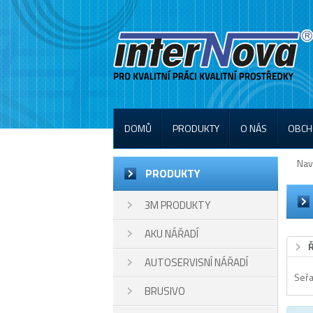
DOMŮ
PRODUKTY
O NÁS
OBCH
Nav
PRODUKTY
3M PRODUKTY
AKU NÁŘADÍ
AUTOSERVISNÍ NÁŘADÍ
Seřa
BRUSIVO