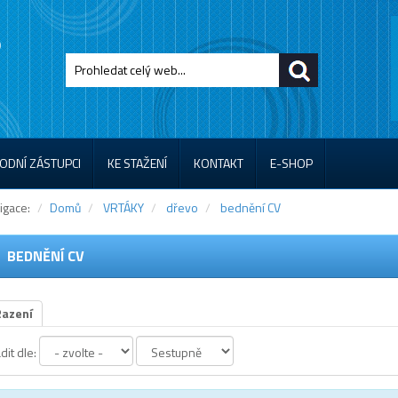
ODNÍ ZÁSTUPCI
KE STAŽENÍ
KONTAKT
E-SHOP
igace:
Domů
VRTÁKY
dřevo
bednění CV
BEDNĚNÍ CV
Řazení
dit dle: