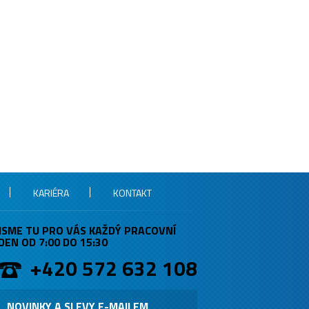
KARIÉRA
KONTAKT
JSME TU PRO VÁS KAŽDÝ PRACOVNÍ
DEN OD 7:00 DO 15:30
+420 572 632 108
NOVINKY A SLEVY E-MAILEM