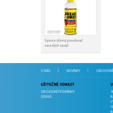
Vysoce účinný povolovač
zarezlých spojů
O NÁS
NOVINKY
OBCHODNÍ
UŽITEČNÉ ODKAZY
V
OBCHODNÍ PODMÍNKY
3
SERVIS
B
C
C
I