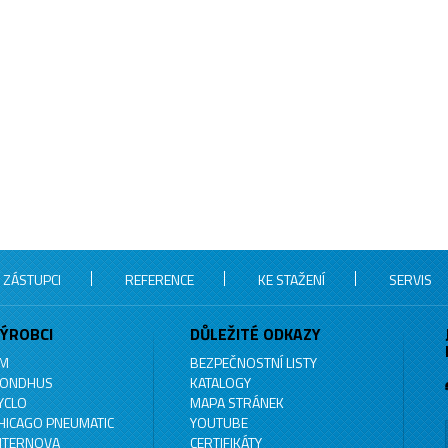
 ZÁSTUPCI
REFERENCE
KE STAŽENÍ
SERVIS
ÝROBCI
DŮLEŽITÉ ODKAZY
M
BEZPEČNOSTNÍ LISTY
ONDHUS
KATALOGY
YCLO
MAPA STRÁNEK
HICAGO PNEUMATIC
YOUTUBE
NTERNOVA
CERTIFIKÁTY