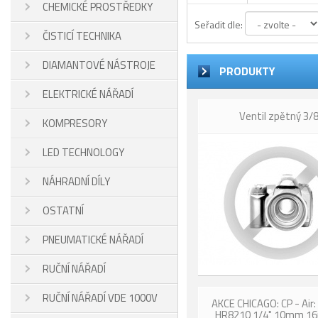
CHEMICKÉ PROSTŘEDKY
Seřadit dle:
ČISTICÍ TECHNIKA
DIAMANTOVÉ NÁSTROJE
PRODUKTY
ELEKTRICKÉ NÁŘADÍ
Ventil zpětný 3/8
KOMPRESORY
LED TECHNOLOGY
NÁHRADNÍ DÍLY
OSTATNÍ
PNEUMATICKÉ NÁŘADÍ
RUČNÍ NÁŘADÍ
RUČNÍ NÁŘADÍ VDE 1000V
AKCE CHICAGO: CP - Air:
HR8210 1/4" 10mm 1