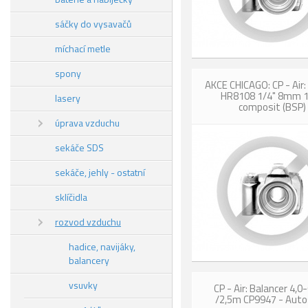
sáčky do vysavačů
míchací metle
spony
AKCE CHICAGO: CP - Air:
HR8108 1/4" 8mm 
lasery
composit (BSP)
úprava vzduchu
sekáče SDS
sekáče, jehly - ostatní
sklíčidla
rozvod vzduchu
hadice, navijáky,
balancery
vsuvky
CP - Air: Balancer 4,0
/2,5m CP9947 - Aut