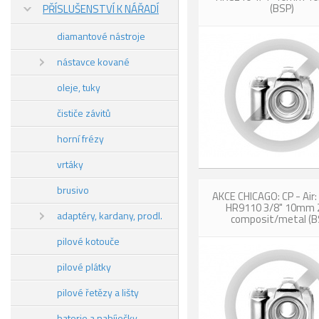
(BSP)
PŘÍSLUŠENSTVÍ K NÁŘADÍ
diamantové nástroje
nástavce kované
oleje, tuky
čističe závitů
horní frézy
vrtáky
brusivo
AKCE CHICAGO: CP - Air:
HR9110 3/8" 10mm
adaptéry, kardany, prodl.
composit/metal (B
pilové kotouče
pilové plátky
pilové řetězy a lišty
baterie a nabíječky