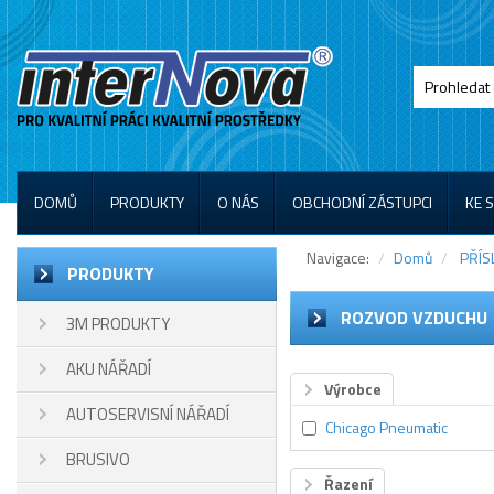
DOMŮ
PRODUKTY
O NÁS
OBCHODNÍ ZÁSTUPCI
KE 
Navigace:
Domů
PŘÍS
PRODUKTY
ROZVOD VZDUCHU
3M PRODUKTY
AKU NÁŘADÍ
Výrobce
AUTOSERVISNÍ NÁŘADÍ
Chicago Pneumatic
BRUSIVO
Řazení