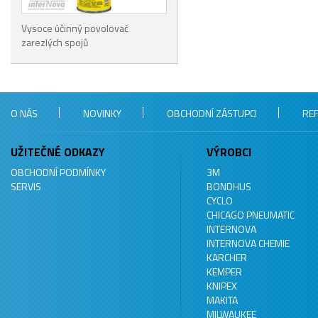
Vysoce účinný povolovač
zarezlých spojů
O NÁS
NOVINKY
OBCHODNÍ ZÁSTUPCI
RE
UŽITEČNÉ ODKAZY
VÝROBCI
OBCHODNÍ PODMÍNKY
3M
SERVIS
BONDHUS
CYCLO
CHICAGO PNEUMATIC
INTERNOVA
INTERNOVA CHEMIE
KARCHER
KEMPER
KNIPEX
MAKITA
MILWAUKEE