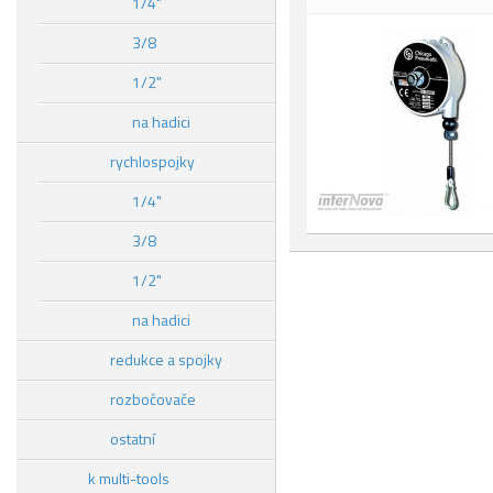
1/4"
3/8
1/2"
na hadici
rychlospojky
1/4"
3/8
1/2"
na hadici
redukce a spojky
rozbočovače
ostatní
k multi-tools