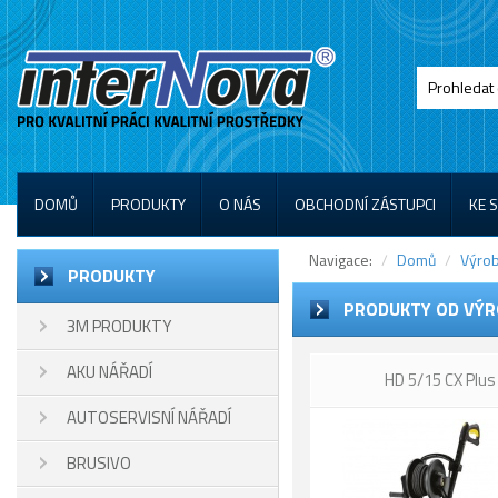
DOMŮ
PRODUKTY
O NÁS
OBCHODNÍ ZÁSTUPCI
KE 
Navigace:
Domů
Výrob
PRODUKTY
PRODUKTY OD VÝR
3M PRODUKTY
AKU NÁŘADÍ
HD 5/15 CX Plus
AUTOSERVISNÍ NÁŘADÍ
BRUSIVO