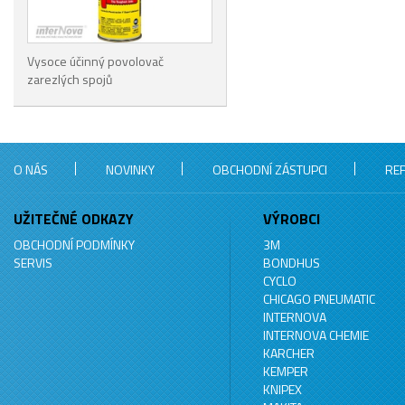
Vysoce účinný povolovač
zarezlých spojů
O NÁS
NOVINKY
OBCHODNÍ ZÁSTUPCI
RE
UŽITEČNÉ ODKAZY
VÝROBCI
OBCHODNÍ PODMÍNKY
3M
SERVIS
BONDHUS
CYCLO
CHICAGO PNEUMATIC
INTERNOVA
INTERNOVA CHEMIE
KARCHER
KEMPER
KNIPEX