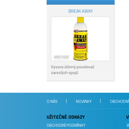
BREAK AWAY
Vysoce účinný povolovač
zarezlých spojů
O NÁS
NOVINKY
OBCHODNÍ
UŽITEČNÉ ODKAZY
V
OBCHODNÍ PODMÍNKY
3