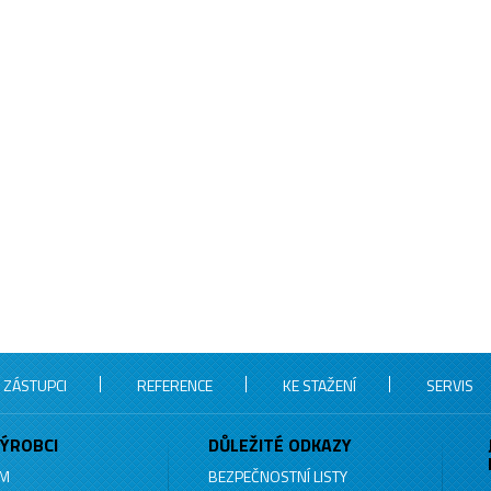
 ZÁSTUPCI
REFERENCE
KE STAŽENÍ
SERVIS
ÝROBCI
DŮLEŽITÉ ODKAZY
M
BEZPEČNOSTNÍ LISTY