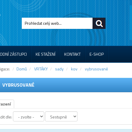
ODNÍ ZÁSTUPCI
KE STAŽENÍ
KONTAKT
E-SHOP
igace:
Domů
VRTÁKY
sady
kov
vybrusované
VYBRUSOVANÉ
Řazení
dit dle: