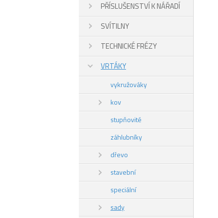
PŘÍSLUŠENSTVÍ K NÁŘADÍ
SVÍTILNY
TECHNICKÉ FRÉZY
VRTÁKY
vykružováky
kov
stupňovité
záhlubníky
dřevo
stavební
speciální
sady