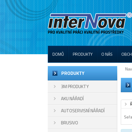
DOMŮ
PRODUKTY
O NÁS
OBCH
Nav
PRODUKTY
3M PRODUKTY
AKU NÁŘADÍ
AUTOSERVISNÍ NÁŘADÍ
Seřa
BRUSIVO