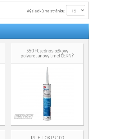
Výsledků na stránku:
550 FC jednosložkový
polyuretanový tmel ČERNÝ
RITE-LOK PR100