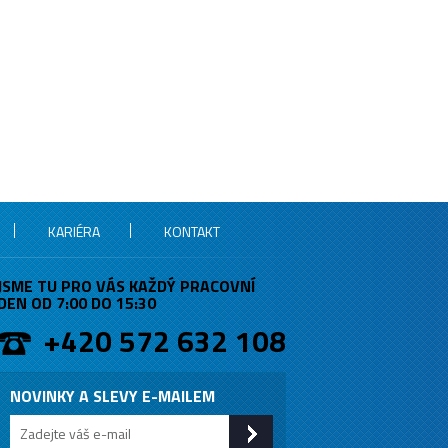
KARIÉRA
KONTAKT
JSME TU PRO VÁS KAŽDÝ PRACOVNÍ
DEN OD 7:00 DO 15:30
+420 572 632 108
NOVINKY A SLEVY E-MAILEM