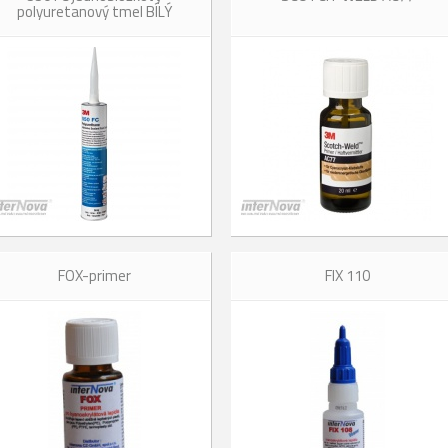
polyuretanový tmel BÍLÝ
FOX-primer
FIX 110