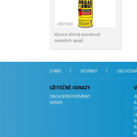
Vysoce účinný povolovač
zarezlých spojů
O NÁS
NOVINKY
OBCHODNÍ
UŽITEČNÉ ODKAZY
V
OBCHODNÍ PODMÍNKY
3
SERVIS
B
C
C
I
I
K