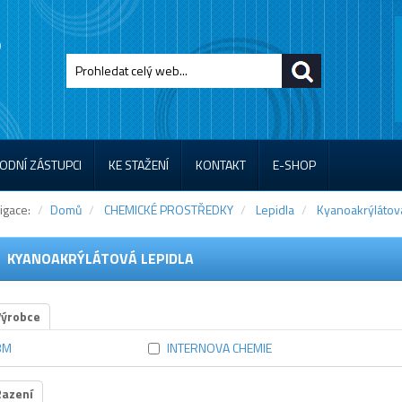
ODNÍ ZÁSTUPCI
KE STAŽENÍ
KONTAKT
E-SHOP
igace:
Domů
CHEMICKÉ PROSTŘEDKY
Lepidla
Kyanoakrýlátová
KYANOAKRÝLÁTOVÁ LEPIDLA
Výrobce
3M
INTERNOVA CHEMIE
Řazení