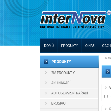
DOMŮ
PRODUKTY
O NÁS
OBCH
Nav
PRODUKTY
3M PRODUKTY
AKU NÁŘADÍ
AUTOSERVISNÍ NÁŘADÍ
BRUSIVO