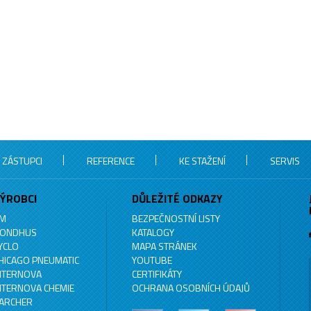
 ZÁSTUPCI
REFERENCE
KE STAŽENÍ
SERVIS
ÝROBCI
DŮLEŽITÉ ODKAZY
M
BEZPEČNOSTNÍ LISTY
ONDHUS
KATALOGY
YCLO
MAPA STRÁNEK
HICAGO PNEUMATIC
YOUTUBE
NTERNOVA
CERTIFIKÁTY
NTERNOVA CHEMIE
OCHRANA OSOBNÍCH ÚDAJŮ
ARCHER