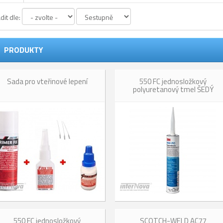
dit dle:
PRODUKTY
Sada pro vteřinové lepení
550 FC jednosložkový
polyuretanový tmel ŠEDÝ
550 FC jednosložkový
SCOTCH-WELD AC77