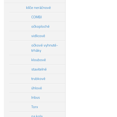
klíče neráčnové
COMBI
očkoploché
vidlicové
očkové vyhnuté-
trháky
kloubové
stavitelné
trubkové
úhlové
Inbus
Torx
na kola