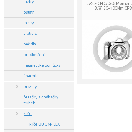
metry
AKCE CHICAGO: Momento
3/8" 20-100Nm CP8
ostatní
misky
vratidla
páčidla
prodloužení
magnetické pomůcky
špachtle
pinzety
řezačky a ohýbačky
trubek
klíče
klíče QUICK+FLEX