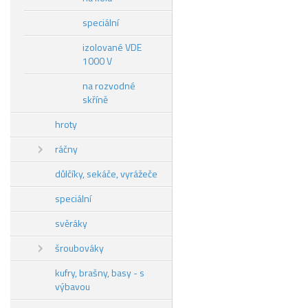
speciální
izolované VDE
1000 V
na rozvodné
skříně
hroty
ráčny
důlčíky, sekáče, vyrážeče
speciální
svěráky
šroubováky
kufry, brašny, basy - s
výbavou