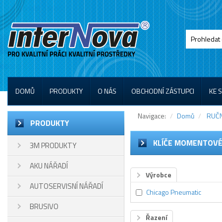
DOMŮ
PRODUKTY
O NÁS
OBCHODNÍ ZÁSTUPCI
KE 
Navigace:
Domů
RUČN
PRODUKTY
KLÍČE MOMENTOV
3M PRODUKTY
AKU NÁŘADÍ
Výrobce
AUTOSERVISNÍ NÁŘADÍ
Chicago Pneumatic
BRUSIVO
Řazení