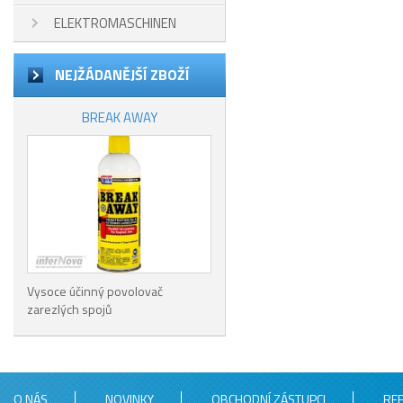
ELEKTROMASCHINEN
NEJŽÁDANĚJŠÍ ZBOŽÍ
BREAK AWAY
Vysoce účinný povolovač
zarezlých spojů
O NÁS
NOVINKY
OBCHODNÍ ZÁSTUPCI
RE