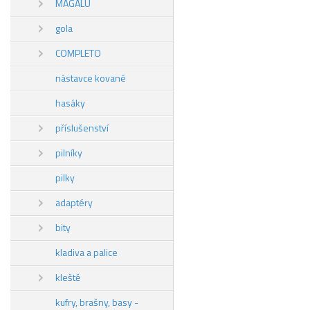
MAGALU
gola
COMPLETO
nástavce kované
hasáky
příslušenství
pilníky
pilky
adaptéry
bity
kladiva a palice
kleště
kufry, brašny, basy -