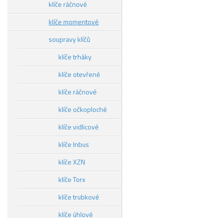
klíče ráčnové
klíče momentové
soupravy klíčů
klíče trháky
klíče otevřené
klíče ráčnové
klíče očkoploché
klíče vidlicové
klíče Inbus
klíče XZN
klíče Torx
klíče trubkové
klíče úhlové