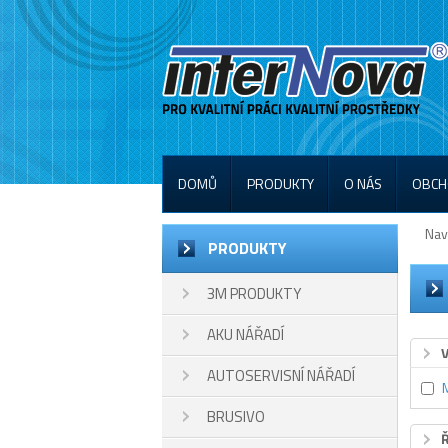
DOMŮ
PRODUKTY
O NÁS
OBCH
Nav
PRODUKTY
3M PRODUKTY
AKU NÁŘADÍ
AUTOSERVISNÍ NÁŘADÍ
BRUSIVO