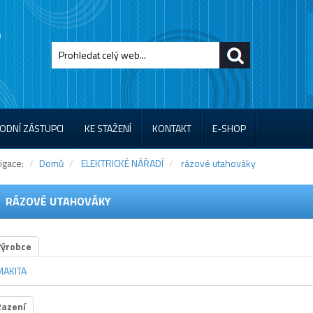
ODNÍ ZÁSTUPCI
KE STAŽENÍ
KONTAKT
E-SHOP
igace:
Domů
ELEKTRICKÉ NÁŘADÍ
rázové utahováky
RÁZOVÉ UTAHOVÁKY
Výrobce
MAKITA
Řazení