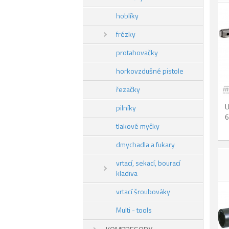
hoblíky
frézky
protahovačky
horkovzdušné pistole
řezačky
U
pilníky
6
tlakové myčky
dmychadla a fukary
vrtací, sekací, bourací
kladiva
vrtací šroubováky
Multi - tools