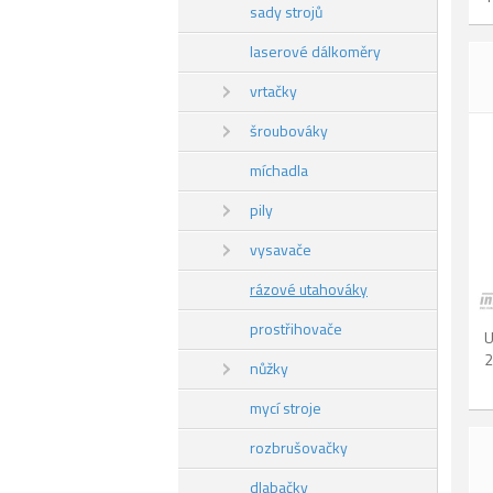
sady strojů
laserové dálkoměry
vrtačky
šroubováky
míchadla
pily
vysavače
rázové utahováky
prostřihovače
U
2
nůžky
mycí stroje
rozbrušovačky
dlabačky