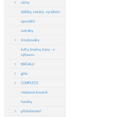
ráčny
důlčíky, sekáče, vyrážeče
speciální
svěráky
šroubováky
kufry, brašny, basy - s
výbavou
MAGALU
gola
COMPLETO
nástavce kované
hasáky
příslušenství