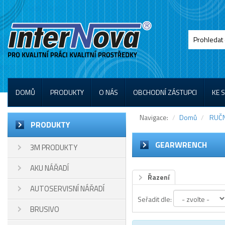
DOMŮ
PRODUKTY
O NÁS
OBCHODNÍ ZÁSTUPCI
KE 
Navigace:
Domů
RUČN
PRODUKTY
GEARWRENCH
3M PRODUKTY
AKU NÁŘADÍ
Řazení
AUTOSERVISNÍ NÁŘADÍ
Seřadit dle:
BRUSIVO